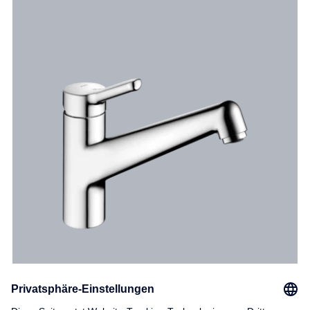
KWC WAMAS 2.0
Robuste Allrounderin