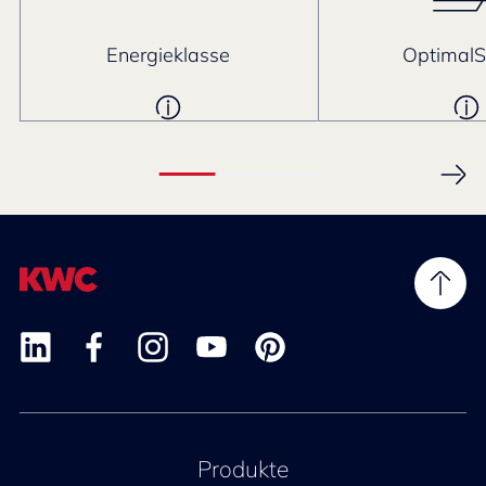
Energieklasse
Optimal
Produkte