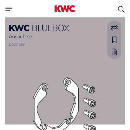
KWC
BLUEBOX
Ausrichtset
Z.537.593