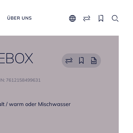
ÜBER UNS
EBOX
IN: 7612158499631
alt / warm oder Mischwasser