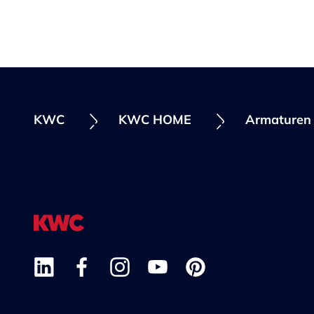
KWC
KWC HOME
Armature