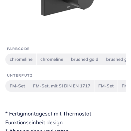
FARBCODE
chromeline
chromeline
brushed gold
brushed go
UNTERPUTZ
FM-Set
FM-Set, mit SI DIN EN 1717
FM-Set
FM-S
* Fertigmontageset mit Thermostat
Funktionseinheit design