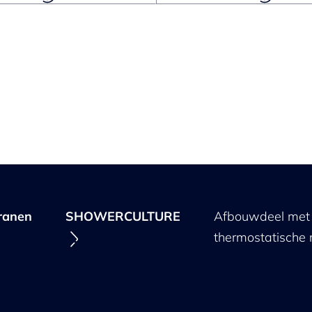
ranen
SHOWERCULTURE
Afbouwdeel met v
thermostatische