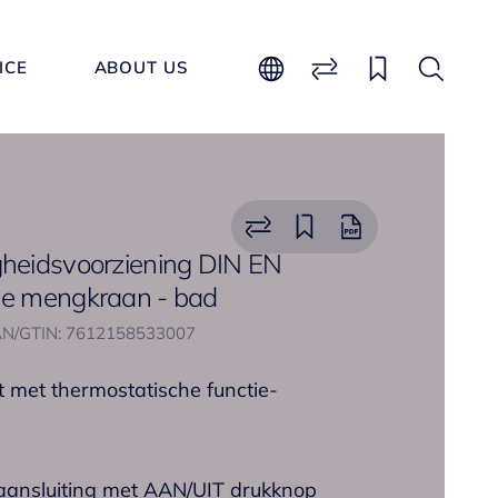
ICE
ABOUT US
gheidsvoorziening DIN EN
he mengkraan - bad
N/GTIN: 7612158533007
 met thermostatische functie-
aansluiting met AAN/UIT drukknop