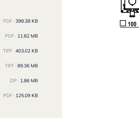
PDF ·
398.38 KB
PDF ·
11.82 MB
TIFF ·
403.02 KB
TIFF ·
89.36 MB
ZIP ·
1.86 MB
PDF ·
125.09 KB