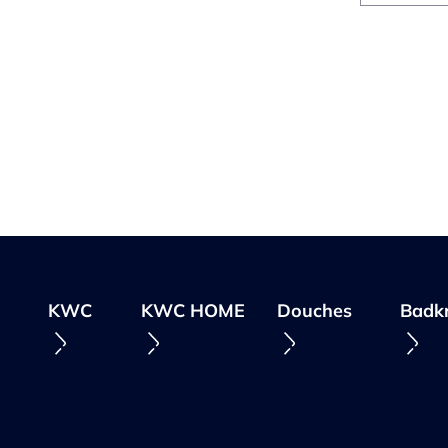
KWC
KWC HOME
Douches
Badk