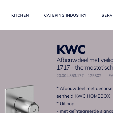
KITCHEN
CATERING INDUSTRY
SERV
KWC
Afbouwdeel met veili
1717 - thermostatisc
20.004.853.177
125302
EA
* Afbouwdeel met decorset
eenheid KWC HOMEBOX
* Uitloop
- met geïntegreerde slang