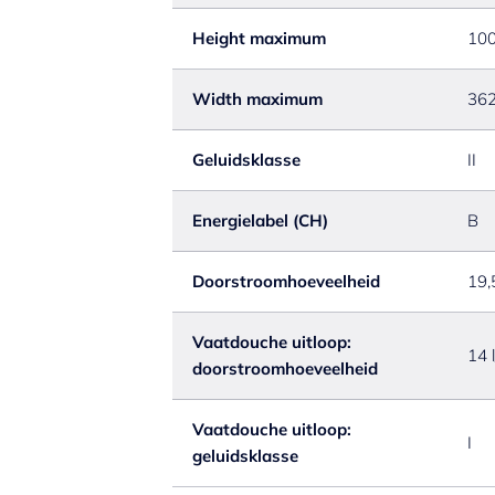
Height maximum
10
Width maximum
36
Geluidsklasse
II
Energielabel (CH)
B
Doorstroomhoeveelheid
19,
Vaatdouche uitloop:
14 
doorstroomhoeveelheid
Vaatdouche uitloop:
I
geluidsklasse