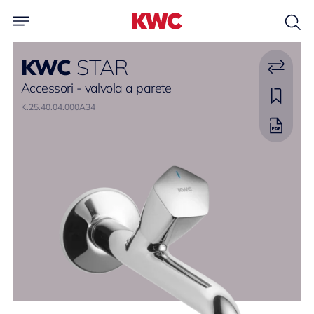
KWC
STAR
Accessori - valvola a parete
K.25.40.04.000A34