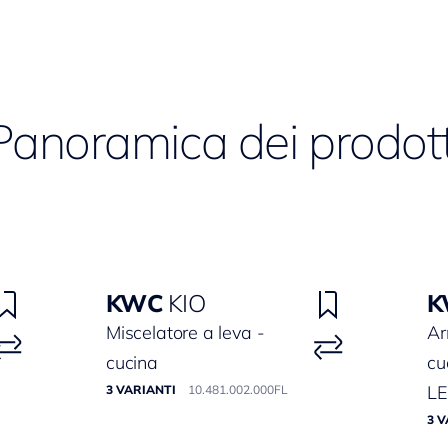
Panoramica dei prodott
KWC
KIO
K
Miscelatore a leva -
Ar
cucina
cu
L
3 VARIANTI
10.481.002.000FL
3 V