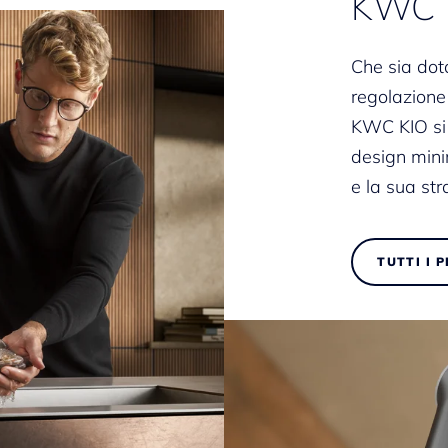
KWC K
Che sia dot
regolazione
KWC KIO si 
design min
e la sua str
TUTTI I 