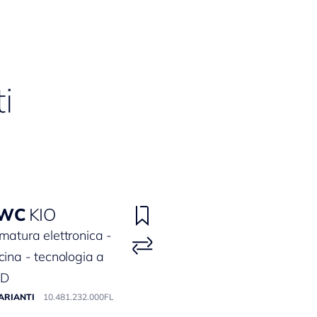
i
WC
KIO
matura elettronica -
cina - tecnologia a
ED
ARIANTI
10.481.232.000FL