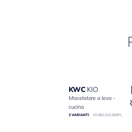
KWC
KIO
Miscelatore a leva -
cucina
3 VARIANTI
10.481.012.000FL