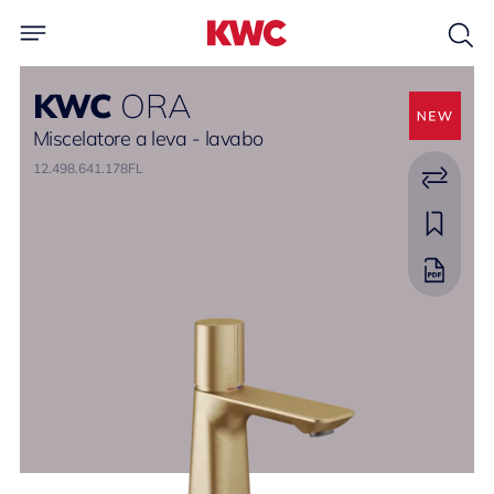
KWC
ORA
Miscelatore a leva - lavabo
12.498.641.178FL