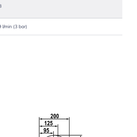
B
9 l/min (3 bar)