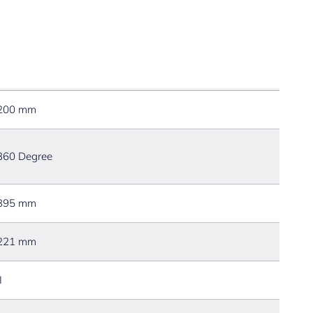
35.995
200 mm
360 Degree
395 mm
221 mm
I