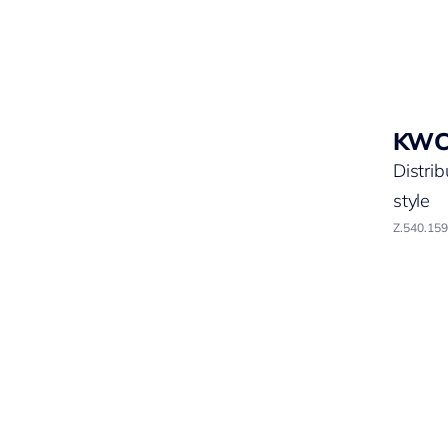
KW
Distri
style
Z.540.159