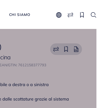
CHI SIAMO
O
ucina
EAN/GTIN: 7612158377793
bile a destra o a sinistra
 dalle scottature grazie al sistema