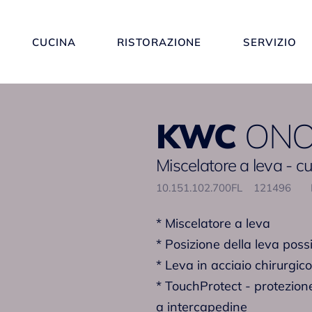
CUCINA
RISTORAZIONE
SERVIZIO
KWC
ON
Miscelatore a leva - c
10.151.102.700FL
121496
* Miscelatore a leva
* Posizione della leva possi
* Leva in acciaio chirurgico
* TouchProtect - protezione
a intercapedine