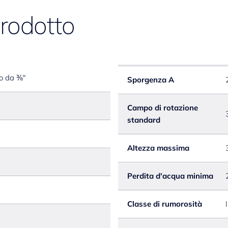
- Leva corta, L 70 mm Z.5
prodotto
to da ⅜"
Sporgenza A
Campo di rotazione
standard
Altezza massima
Perdita d'acqua minima
Classe di rumorosità
I