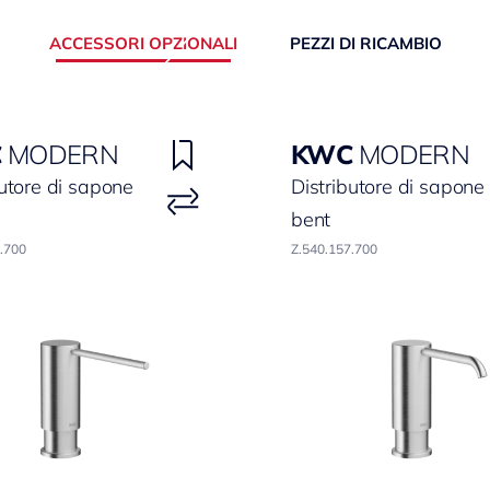
ACCESSORI OPZIONALI
PEZZI DI RICAMBIO
C
MODERN
KWC
MODERN
butore di sapone
Distributore di sapone
bent
.700
Z.540.157.700