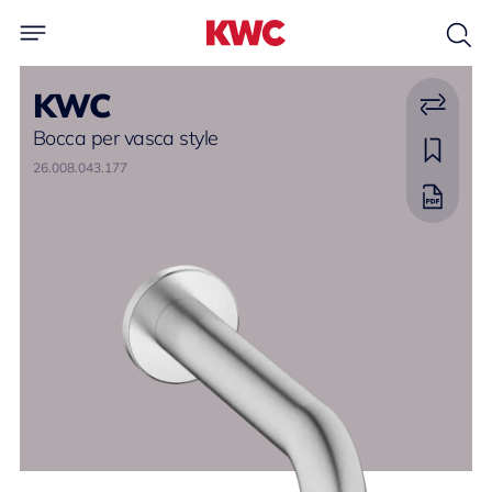
KWC
Bocca per vasca style
26.008.043.177