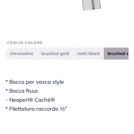
CODICE COLORE
chromeline
brushed gold
matt black
brushed ste
* Bocca per vasca style
* Bocca fissa
- Neoperl® Caché®
* Filettatura raccordo ½"