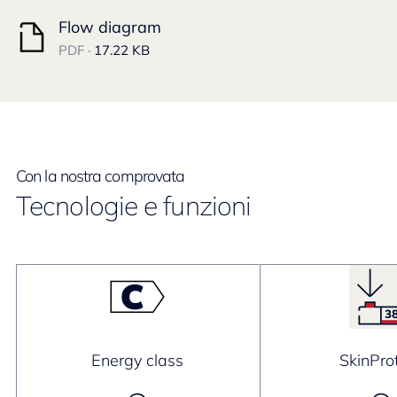
Flow diagram
PDF ·
17.22 KB
Con la nostra comprovata
Tecnologie e funzioni
Energy class
SkinPro