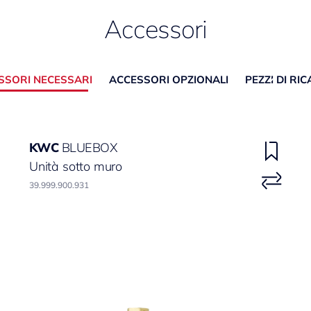
Accessori
SSORI NECESSARI
ACCESSORI OPZIONALI
PEZZI DI RI
KWC
BLUEBOX
Unità sotto muro
39.999.900.931