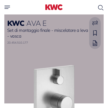
KWC
AVA E
Set di montaggio finale - miscelatore a leva
- vasca
20.454.510.177