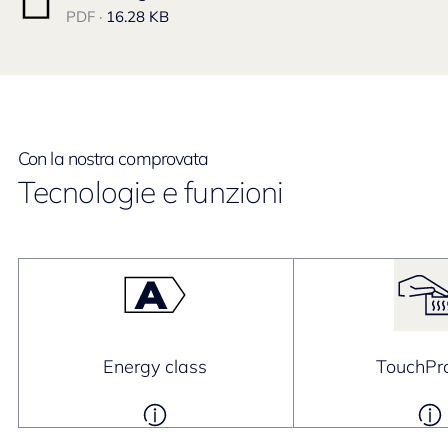
PDF ·
16.28 KB
Con la nostra comprovata
Tecnologie e funzioni
Energy class
TouchPro