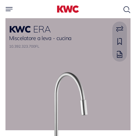
KWC
ERA
Miscelatore a leva - cucina
10.392.323.700FL