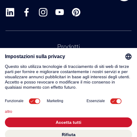
Prodotti
Servizio
Contatto
Su di noi
© 2026 KWC Group AG
Impronta
Protezione dei dati