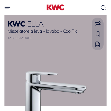
KWC
ELLA
Miscelatore a leva - lavabo - CoolFix
12.381.032.000FL