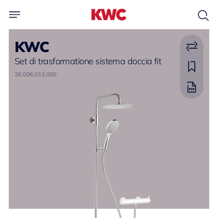
KWC
Set di trasformatione sistema doccia fit
26.006.013.000