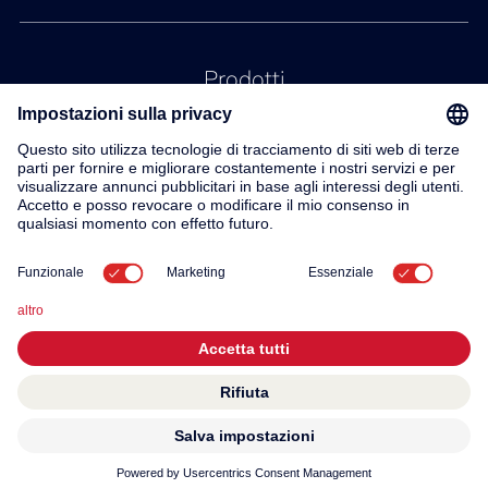
Prodotti
Servizio
Contatto
Su di noi
© 2026 KWC Group AG
Impronta
Protezione dei dati
Termini e condizioni generali