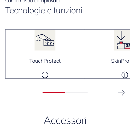
Con la nostra comprovata
Tecnologie e funzioni
TouchProtect
SkinPro
Accessori