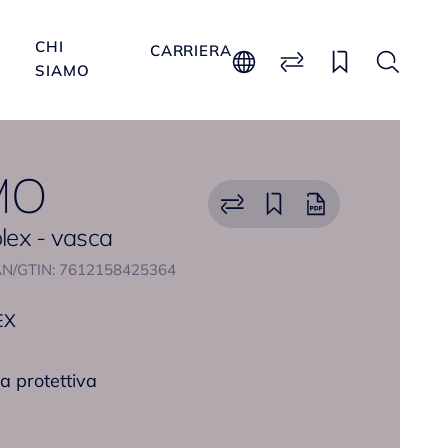
CHI
CARRIERA
SIAMO
MO
plex - vasca
N/GTIN: 7612158425364
EX
a protettiva