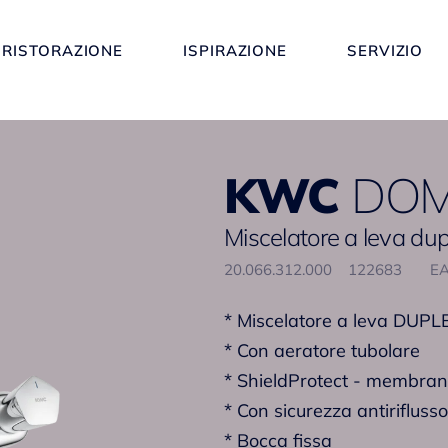
RISTORAZIONE
ISPIRAZIONE
SERVIZIO
KWC
DO
Miscelatore a leva du
20.066.312.000
122683
EA
* Miscelatore a leva DUPL
* Con aeratore tubolare
* ShieldProtect - membran
* Con sicurezza antiriflusso
* Bocca fissa