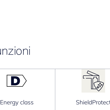
unzioni
Energy class
ShieldProtec