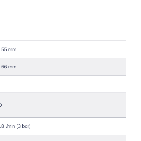
155 mm
166 mm
D
18 l/min (3 bar)