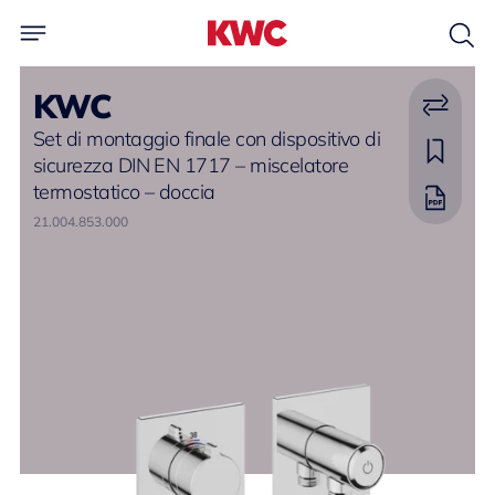
KWC
Set di montaggio finale con dispositivo di
sicurezza DIN EN 1717 – miscelatore
termostatico – doccia
21.004.853.000