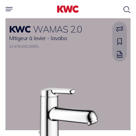
KWC
WAMAS 2.0
Mitigeur à levier - lavabo
12.478.042.000FL