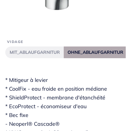
VIDAGE
MIT_ABLAUFGARNITUR
OHNE_ABLAUFGARNITUR
* Mitigeur à levier
* CoolFix - eau froide en position médiane
* ShieldProtect - membrane d'étanchéité
* EcoProtect - économiseur d'eau
* Bec fixe
- Neoperl® Cascade®