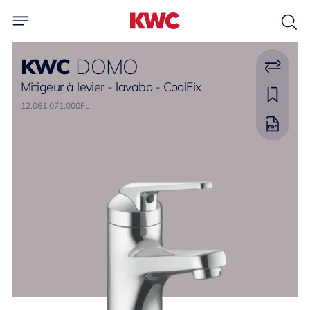
KWC
DOMO
Mitigeur à levier - lavabo - CoolFix
12.061.071.000FL