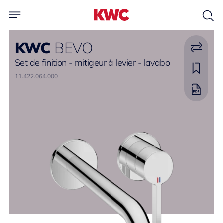
KWC
BEVO
Set de finition - mitigeur à levier - lavabo
11.422.064.000