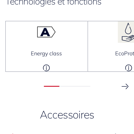
Technologies et fonctions
Energy class
EcoProt
Accessoires