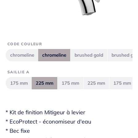
CODE COULEUR
chromeline
chromeline
brushed gold
brushed gol
SAILLIE A
175 mm
225 mm
175 mm
225 mm
175 mm
* Kit de finition Mitigeur à levier
* EcoProtect - économiseur d'eau
* Bec fixe