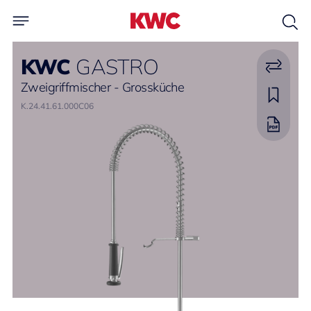
KWC
GASTRO
Zweigriffmischer - Grossküche
K.24.41.61.000C06