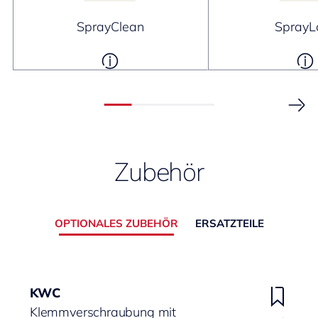
SprayClean
SprayL
Zubehör
OPTIONALES ZUBEHÖR
ERSATZTEILE
KWC
Klemmverschraubung mit