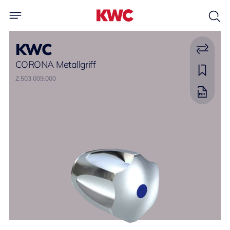
KWC
CORONA Metallgriff
Z.503.009.000