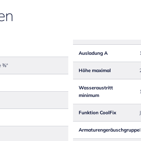
en
Ausladung A
e ⅜"
Höhe maximal
Wasseraustritt
minimum
Funktion CoolFix
Armaturengeräuschgruppe
I