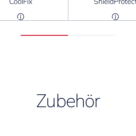
CoolFix
ShieldProtec
Zubehör