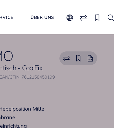
RVICE
ÜBER UNS
MO
isch - CoolFix
EAN/GTIN: 7612158450199
Hebelposition Mitte
mbrane
einrichtung