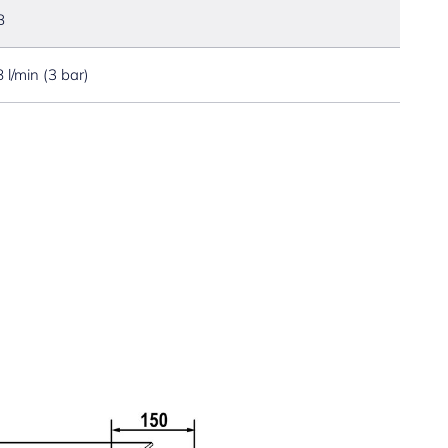
B
8 l/min (3 bar)