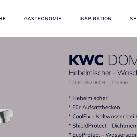
HE
GASTRONOMIE
INSPIRATION
SE
KWC
DO
Hebelmischer - Wascht
12.061.382.000FL
122966
* Hebelmischer
* Für Aufsatzbecken
* CoolFix - Kaltwasser bei 
* ShieldProtect - Dichtme
* EcoProtect - Wasserspar