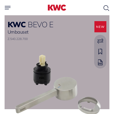
KWC
BEVO E
Umbauset
Z.540.228.700