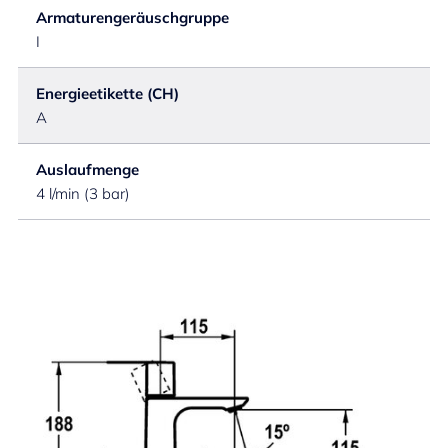
Armaturengeräuschgruppe
I
Energieetikette (CH)
A
Auslaufmenge
4 l/min (3 bar)