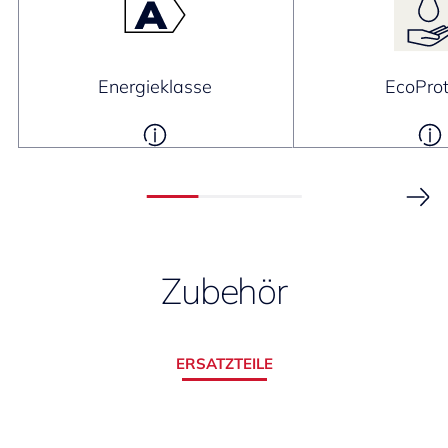
Energieklasse
EcoProt
Zubehör
ERSATZTEILE