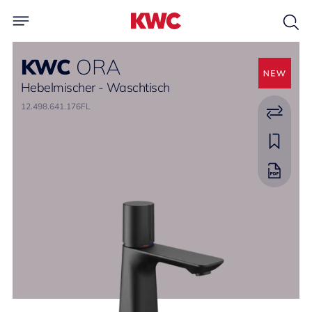
KWC
ORA
Hebelmischer - Waschtisch
12.498.641.176FL