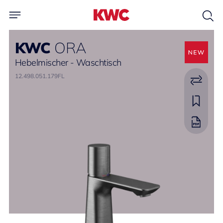
KWC
ORA
Hebelmischer - Waschtisch
12.498.051.179FL