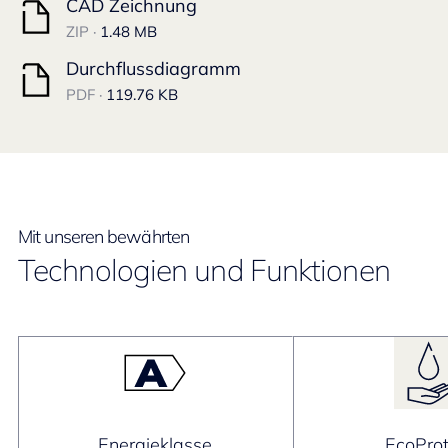
CAD Zeichnung
ZIP ·
1.48 MB
Durchflussdiagramm
PDF ·
119.76 KB
Mit unseren bewährten
Technologien und Funktionen
Energieklasse
EcoProt