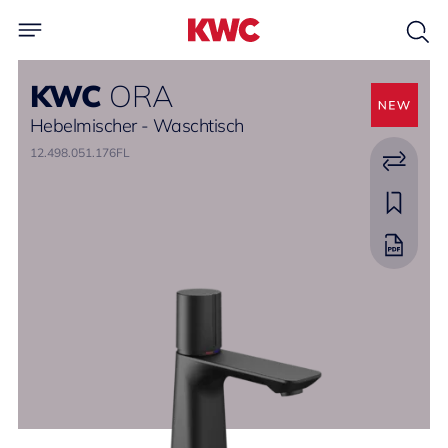
KWC
ORA
Hebelmischer - Waschtisch
12.498.051.176FL