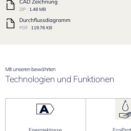
CAD Zeichnung
ZIP ·
1.48 MB
Durchflussdiagramm
PDF ·
119.76 KB
Mit unseren bewährten
Technologien und Funktionen
Energieklasse
EcoProt