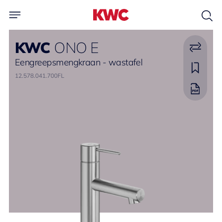
KWC
ONO E
Eengreepsmengkraan - wastafel
12.578.041.700FL