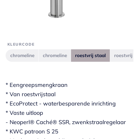
KLEURCODE
chromeline
chromeline
roestvrij staal
roestvrij st
* Eengreepsmengkraan
* Van roestvrijstaal
* EcoProtect - waterbesparende inrichting
* Vaste uitloop
- Neoperl® Caché® SSR, zwenkstraalregelaar
* KWC patroon S 25