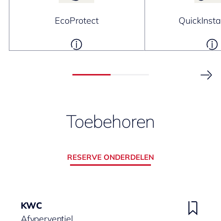
EcoProtect
QuickInsta
Toebehoren
RESERVE ONDERDELEN
KWC
Afvoerventiel