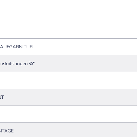
AUFGARNITUR
ansluitslangen ⅜"
NT
NTAGE