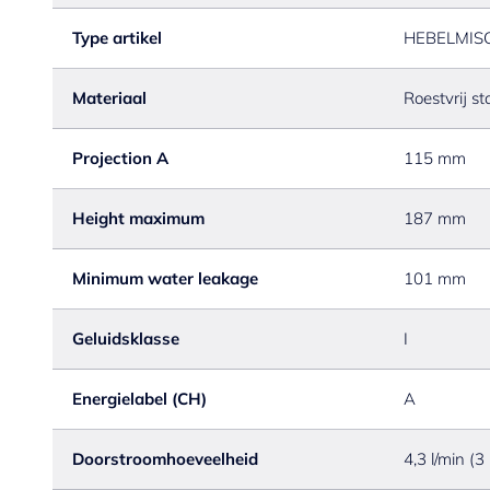
Type artikel
HEBELMIS
Materiaal
Roestvrij st
Projection A
115 mm
Height maximum
187 mm
Minimum water leakage
101 mm
Geluidsklasse
I
Energielabel (CH)
A
Doorstroomhoeveelheid
4,3 l/min (3