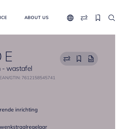
ICE
ABOUT US
 E
- wastafel
EAN/GTIN: 7612158545741
rende inrichting
wenkstraalregelaar