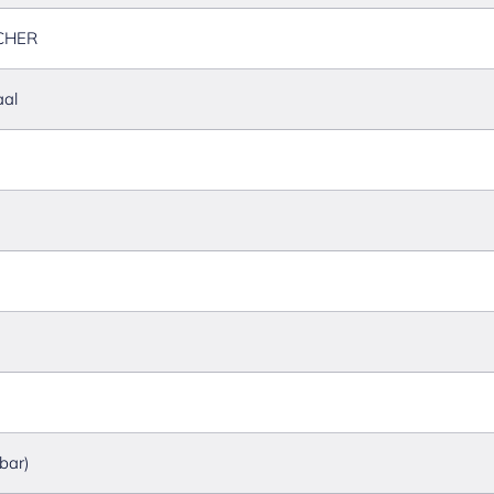
CHER
aal
 bar)