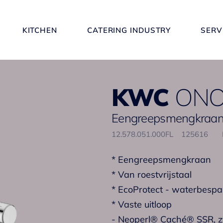
KITCHEN
CATERING INDUSTRY
SERV
KWC
ONO
Eengreepsmengkraan 
12.578.051.000FL
125616
* Eengreepsmengkraan
* Van roestvrijstaal
* EcoProtect - waterbespa
* Vaste uitloop
- Neoperl® Caché® SSR, z