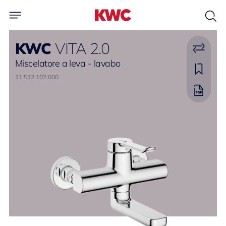
KWC
VITA 2.0
Miscelatore a leva - lavabo
11.512.102.000