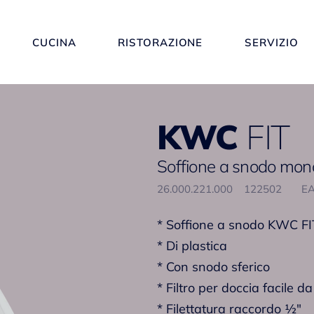
CUCINA
RISTORAZIONE
SERVIZIO
KWC
FIT
Soffione a snodo mon
26.000.221.000
122502
EA
* Soffione a snodo KWC F
* Di plastica
* Con snodo sferico
* Filtro per doccia facile da
* Filettatura raccordo ½"