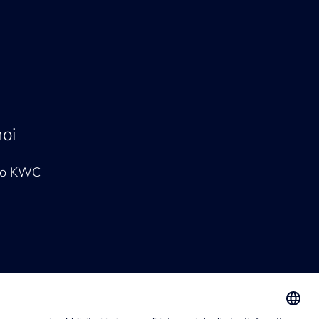
noi
hio KWC