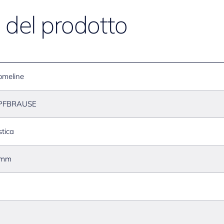
e del prodotto
omeline
PFBRAUSE
stica
 mm