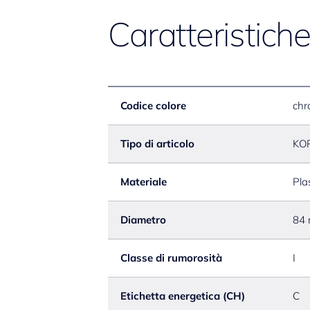
Caratteristich
Codice colore
chr
Tipo di articolo
KO
Materiale
Pla
Diametro
84
Classe di rumorosità
I
Etichetta energetica (CH)
C