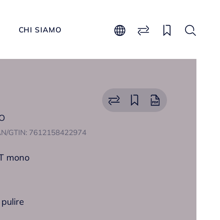
CHI SIAMO
o
N/GTIN: 7612158422974
IT mono
 pulire