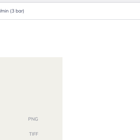
l/min (3 bar)
PNG
TIFF