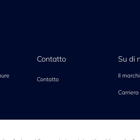
Contatto
Su di 
hure
Il marc
Contatto
Carriera