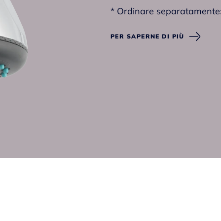
* Ordinare separatamente
- Braccio doccia
PER SAPERNE DI PIÙ