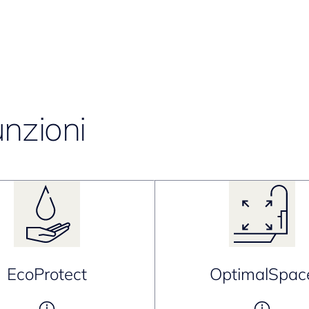
unzioni
EcoProtect
OptimalSpac