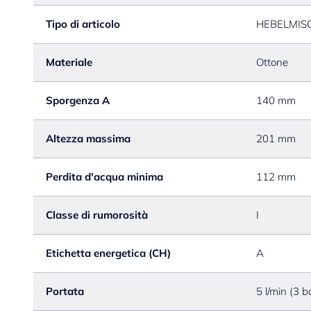
Tipo di articolo
HEBELMIS
Materiale
Ottone
Sporgenza A
140 mm
Altezza massima
201 mm
Perdita d'acqua minima
112 mm
Classe di rumorosità
I
Etichetta energetica (CH)
A
Portata
5 l/min (3 b