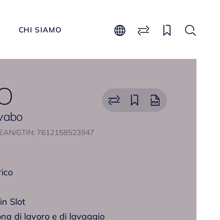
CHI SIAMO
O
avabo
EAN/GTIN: 7612158523947
rico
n Slot
a di lavoro e di lavaggio