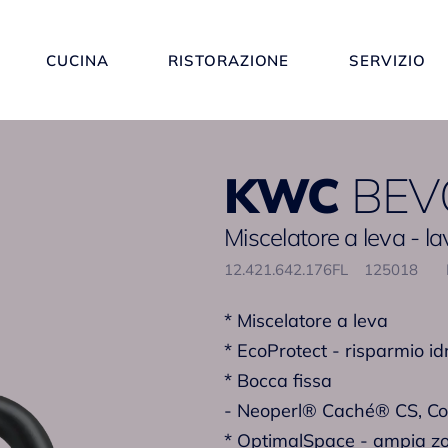
CUCINA
RISTORAZIONE
SERVIZIO
KWC
BEV
Miscelatore a leva - l
12.421.642.176FL
125018
* Miscelatore a leva
* EcoProtect - risparmio id
* Bocca fissa
- Neoperl® Caché® CS, Coi
* OptimalSpace - ampia zon