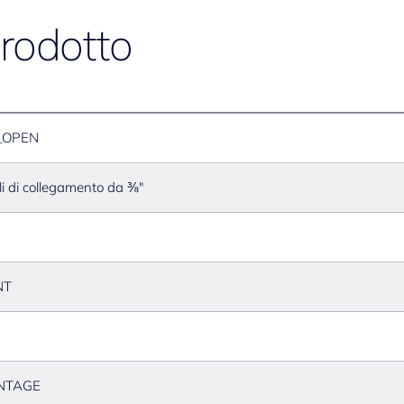
prodotto
_OPEN
ili di collegamento da ⅜"
NT
NTAGE