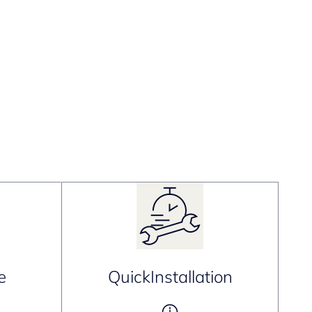
e
QuickInstallation