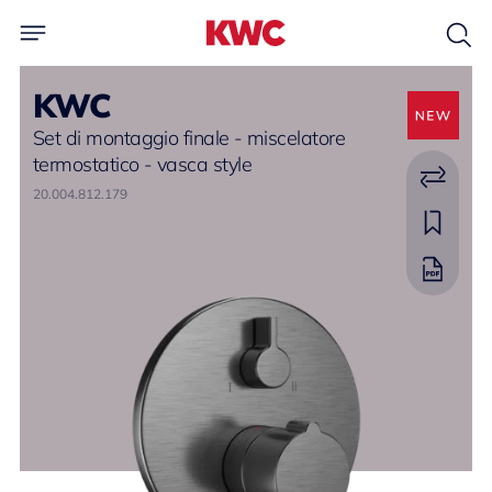
KWC
Set di montaggio finale - miscelatore
termostatico - vasca style
20.004.812.179