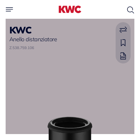
KWC
Anello distanziatore
Z.538.759.106