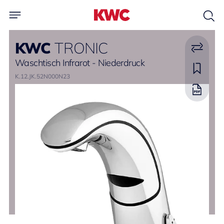
KWC
TRONIC
Waschtisch Infrarot - Niederdruck
K.12.JK.52N000N23