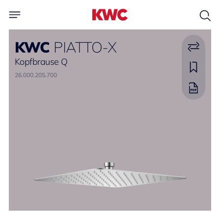
KWC
PIATTO-X
Kopfbrause Q
26.000.205.700