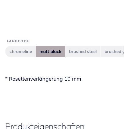
FARBCODE
chromeline
matt black
brushed steel
brushed gra
* Rosettenverlängerung 10 mm
Produkteigenschaften