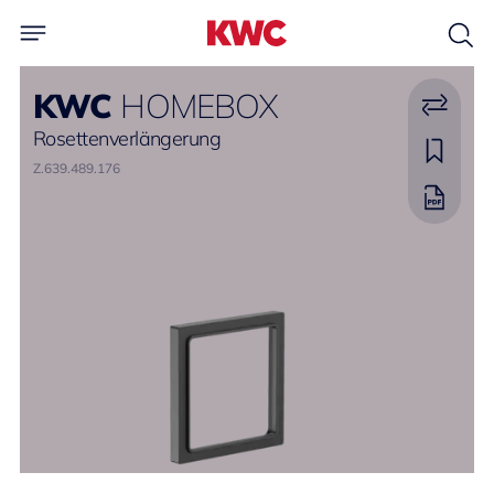
KWC
HOMEBOX
Rosettenverlängerung
Z.639.489.176