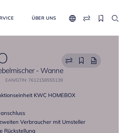
RVICE
ÜBER UNS
O
Hebelmischer - Wanne
EAN/GTIN: 7612158555139
Funktionseinheit KWC HOMEBOX
hanschluss
 zweiten Verbraucher mit Umsteller
 Rückstellung