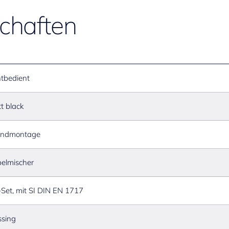
chaften
ntbedient
t black
ndmontage
elmischer
Set, mit SI DIN EN 1717
sing