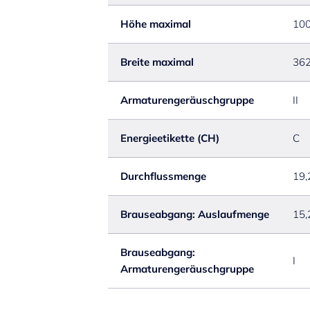
Höhe maximal
10
Breite maximal
36
Armaturengeräuschgruppe
II
Energieetikette (CH)
C
Durchflussmenge
19,
Brauseabgang: Auslaufmenge
15,
Brauseabgang:
I
Armaturengeräuschgruppe