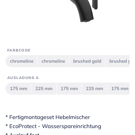
FARBCODE
chromeline
chromeline
brushed gold
brushed go
AUSLADUNG A
175 mm
225 mm
175 mm
225 mm
175 mm
* Fertigmontageset Hebelmischer
* EcoProtect - Wasserspareinrichtung