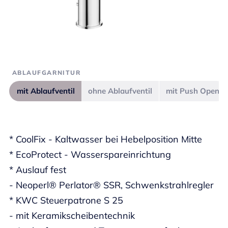
ABLAUFGARNITUR
mit Ablaufventil
ohne Ablaufventil
mit Push Open
* CoolFix - Kaltwasser bei Hebelposition Mitte
* EcoProtect - Wasserspareinrichtung
* Auslauf fest
- Neoperl® Perlator® SSR, Schwenkstrahlregler
* KWC Steuerpatrone S 25
- mit Keramikscheibentechnik