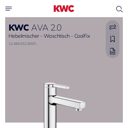
KWC
AVA 2.0
Hebelmischer - Waschtisch - CoolFix
12.468.032.000FL