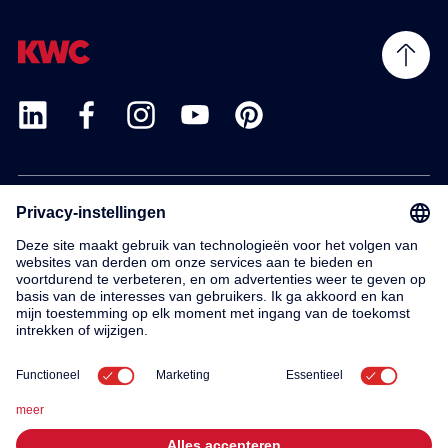
Products
Service
Contact
About us