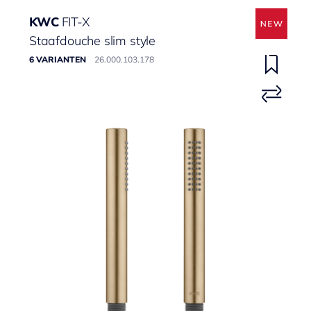
KWC
FIT-X
Staafdouche slim style
6 VARIANTEN
26.000.103.178