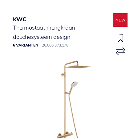
KWC
Thermostaat mengkraan -
douchesysteem design
6 VARIANTEN
26.006.373.178