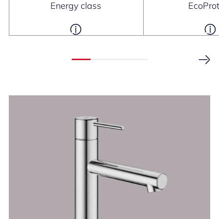
Energy class
EcoProt