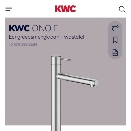
KWC
ONO E
Eengreepsmengkraan - wastafel
12.578.093.000FL