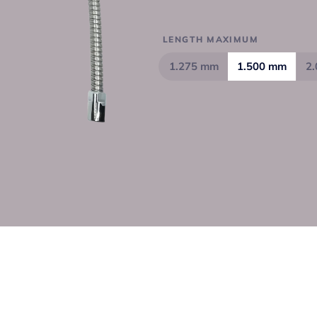
LENGTH MAXIMUM
1.275 mm
1.500 mm
2