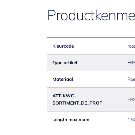
Productkenme
Kleurcode
roes
Type artikel
ER
Materiaal
Roe
ATT-KWC-
ER
SORTIMENT_DE_PROF
Length maximum
1.