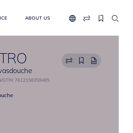
ICE
ABOUT US
TRO
fwasdouche
/GTIN: 7612158359485
ouche