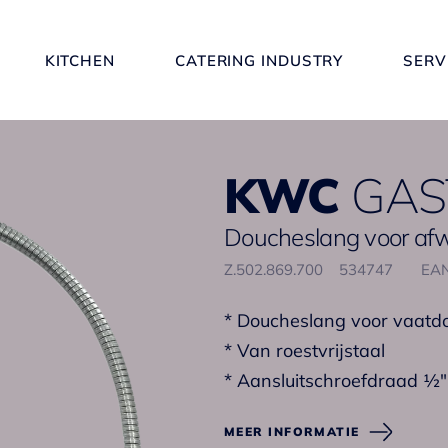
KITCHEN
CATERING INDUSTRY
SERV
KWC
GAS
Doucheslang voor a
Z.502.869.700
534747
EAN
* Doucheslang voor vaatd
* Van roestvrijstaal
* Aansluitschroefdraad ½"
MEER INFORMATIE