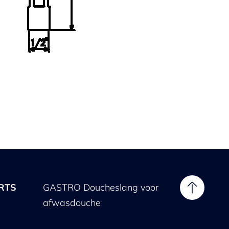
RTS
GASTRO Doucheslang voor
afwasdouche