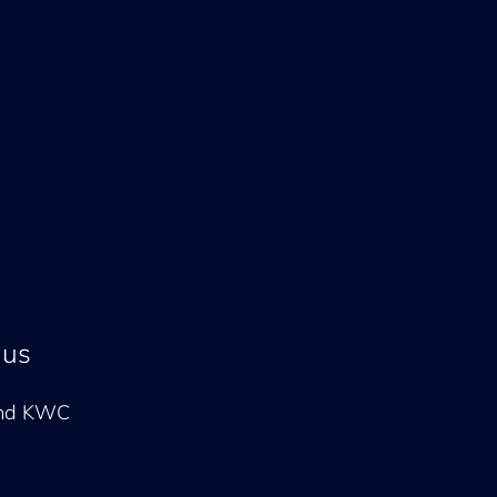
 us
and KWC