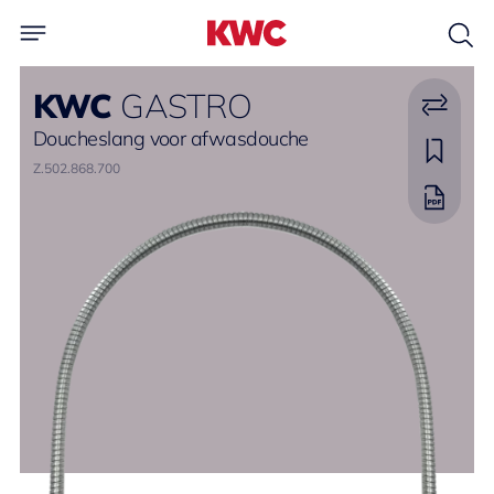
KWC
GASTRO
Doucheslang voor afwasdouche
Z.502.868.700