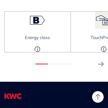
Energy class
TouchPro