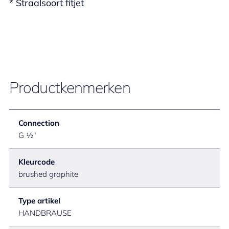
* Straalsoort fitjet
Productkenmerken
Connection
G ½"
Kleurcode
brushed graphite
Type artikel
HANDBRAUSE