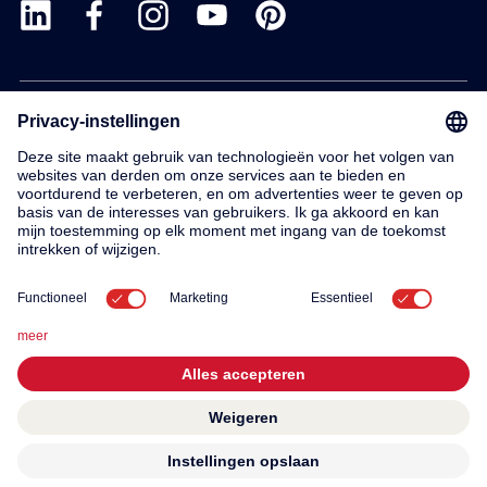
Products
Service
Contact
About us
© 2026 KWC Group AG
General terms and conditions
Imprint
Privacy