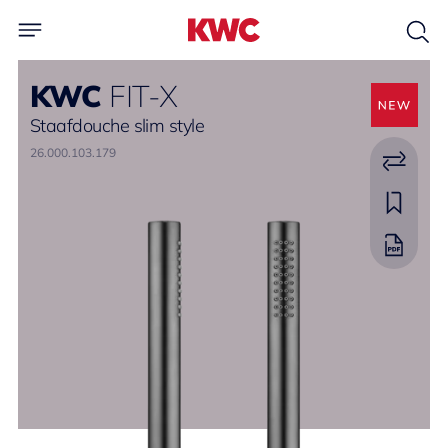
KWC
FIT-X
Staafdouche slim style
26.000.103.179