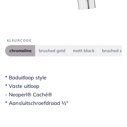
KLEURCODE
chromeline
brushed gold
matt black
brushed ste
* Baduitloop style
* Vaste uitloop
- Neoperl® Caché®
* Aansluitschroefdraad ½"