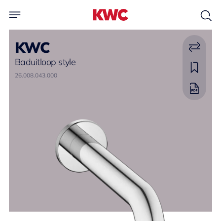
KWC
Baduitloop style
26.008.043.000