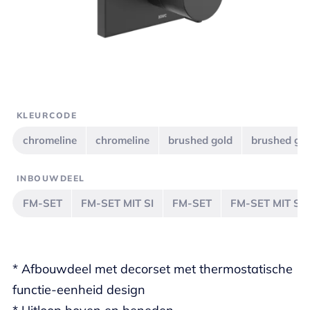
KLEURCODE
chromeline
chromeline
brushed gold
brushed go
INBOUWDEEL
FM-SET
FM-SET MIT SI
FM-SET
FM-SET MIT SI
* Afbouwdeel met decorset met thermostatische
functie-eenheid design