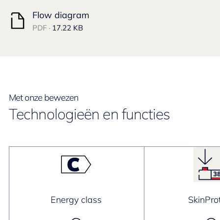
Flow diagram
PDF ·
17.22 KB
Met onze bewezen
Technologieën en functies
Energy class
SkinPro