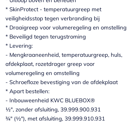
* Uitloop boven en beneden
* SkinProtect - temperatuurgreep met
veiligheidsstop tegen verbranding bij
* Draaigreep voor volumeregeling en omstelling
* Beveiligd tegen terugstroming
* Levering:
- Mengkraaneenheid, temperatuurgreep, huls,
afdekplaat, rozetdrager greep voor
volumeregeling en omstelling
- Schroefloze bevestiging van de afdekplaat
* Apart bestellen:
- Inbouweenheid KWC BLUEBOX®
½", zonder afsluiting, 39.999.900.931
¾" (½"), met afsluiting, 39.999.910.931