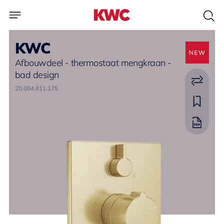
KWC
Afbouwdeel - thermostaat mengkraan -
bad design
20.004.811.175