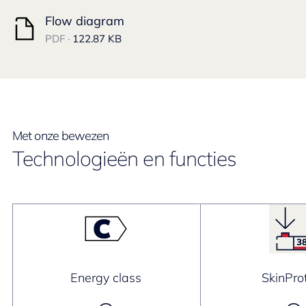
Flow diagram
PDF ·
122.87 KB
Met onze bewezen
Technologieën en functies
Energy class
SkinPro