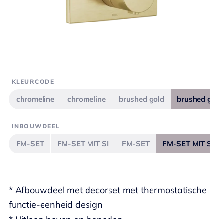
KLEURCODE
chromeline
chromeline
brushed gold
brushed gol
INBOUWDEEL
FM-SET
FM-SET MIT SI
FM-SET
FM-SET MIT SI
* Afbouwdeel met decorset met thermostatische
functie-eenheid design