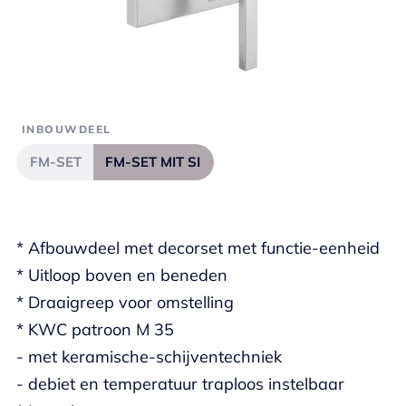
INBOUWDEEL
FM-SET
FM-SET MIT SI
* Afbouwdeel met decorset met functie-eenheid
* Uitloop boven en beneden
* Draaigreep voor omstelling
* KWC patroon M 35
- met keramische-schijventechniek
- debiet en temperatuur traploos instelbaar