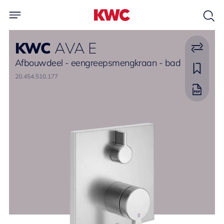
KWC
AVA E
Afbouwdeel - eengreepsmengkraan - bad
20.454.510.177