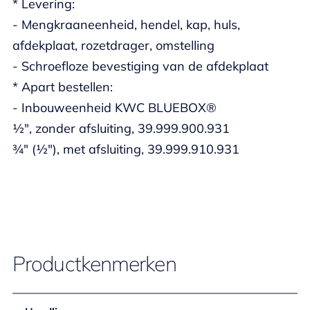
* Levering:
- Mengkraaneenheid, hendel, kap, huls,
afdekplaat, rozetdrager, omstelling
- Schroefloze bevestiging van de afdekplaat
* Apart bestellen:
- Inbouweenheid KWC BLUEBOX®
½", zonder afsluiting, 39.999.900.931
¾" (½"), met afsluiting, 39.999.910.931
Productkenmerken